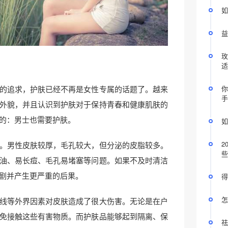
如
益
玫
适
的追求，护肤已经不再是女性专属的话题了。越来
你
手
外貌，并且认识到护肤对于保持青春和健康肌肤的
的：男士也需要护肤。
如
2
。男性皮肤较厚，毛孔较大，但分泌的皮脂较多。
些
油、易长痘、毛孔易堵塞等问题。如果不及时清洁
剧并产生更严重的后果。
得
怎
线等外界因素对皮肤造成了很大伤害。无论是在户
免接触这些有害物质。而护肤品能够起到隔离、保
祛