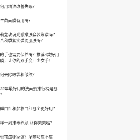
何用精油改善失眠？
生菌面膜有用吗？
莉蔻玫瑰光感嫩肤套装靠谱吗？
合秋季紧实弹润肌肤吗？
的手也需要保养吗？推荐4款好用
膜，让你的双手变回少女手！
何去除眼袋和皱纹？
022年最好用的洗面奶排行榜是哪
？
鲜口红和梦妆口红哪个更好用？
样一周排毒养颜 让你美美哒？
斑祛痘哪家强？朵瓣坊靠不靠