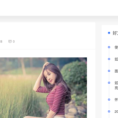
好
28
0
使
如
面
如
亮
怀
2