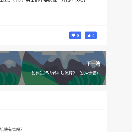
0
0
下一篇
如何进行抗老护肤流程？（20+步骤）
肌肤有害吗？