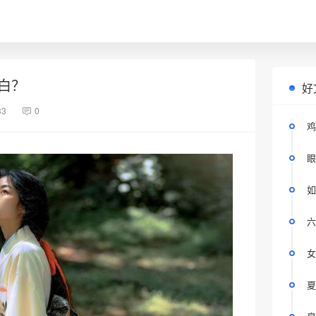
白？
好
33
0
鸡
眼
如
六
女
夏