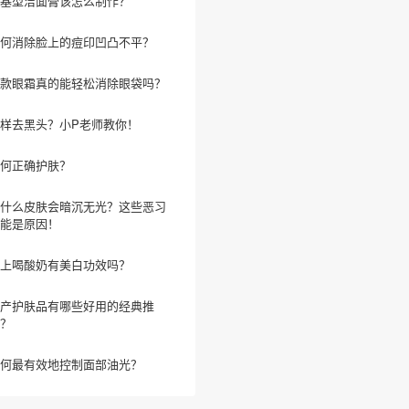
基型洁面膏该怎么制作？
何消除脸上的痘印凹凸不平？
款眼霜真的能轻松消除眼袋吗？
样去黑头？小P老师教你！
何正确护肤？
什么皮肤会暗沉无光？这些恶习
能是原因！
上喝酸奶有美白功效吗？
产护肤品有哪些好用的经典推
？
何最有效地控制面部油光？