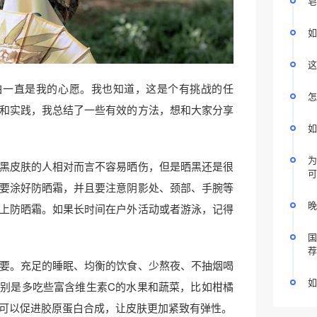
皂
如
这
白一直是我的心愿。我也知道，这是个有挑战的任
怎
和实践，我总结了一些有效的方法，想和大家分享
如
为
黑皮肤的人相对而言不容易晒伤，但是晒黑还是很
可
要涂好防晒霜，并且要注意阴影处、颈部、手腕等
晚
上防晒霜。如果长时间在户外活动或者游泳，记得
国
荐
要。充足的睡眠、均衡的饮食、少熬夜、不抽烟喝
如
别是多吃些富含维生素C的水果和蔬菜，比如柑橘
可以促进胶原蛋白合成，让皮肤更加紧致有弹性。