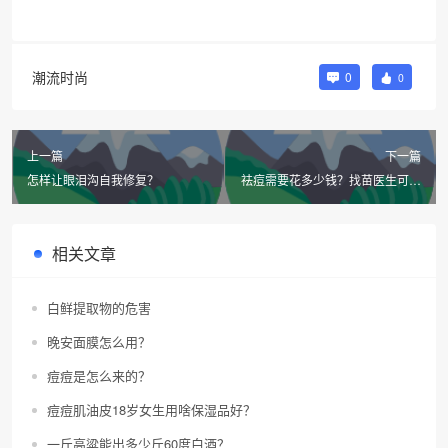
潮流时尚
0
0
上一篇
下一篇
怎样让眼泪沟自我修复？
祛痘需要花多少钱？找苗医生可以
吗？
相关文章
白鲜提取物的危害
晚安面膜怎么用？
痘痘是怎么来的？
痘痘肌油皮18岁女生用啥保湿品好？
一斤高粱能出多少斤60度白酒？