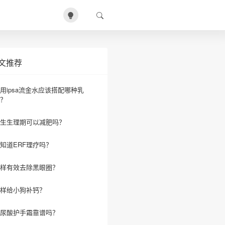
文推荐
用ipsa流金水应该搭配哪种乳
？
生生理期可以减肥吗？
知道ERF理疗吗？
样有效去除黑眼圈？
样给小狗补钙？
尿酸护手霜靠谱吗？