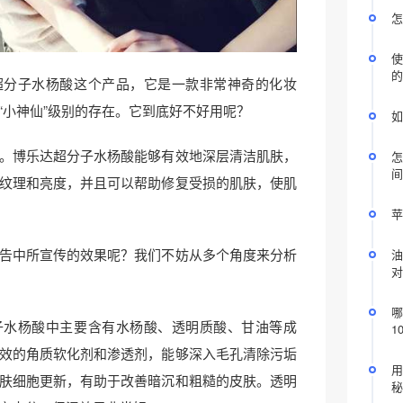
怎
使
的
超分子水杨酸这个产品，它是一款非常神奇的化妆
“小神仙”级别的存在。它到底好不好用呢？
如
。博乐达超分子水杨酸能够有效地深层清洁肌肤，
怎
间
纹理和亮度，并且可以帮助修复受损的肌肤，使肌
苹
告中所宣传的效果呢？我们不妨从多个角度来分析
油
对
哪
子水杨酸中主要含有水杨酸、透明质酸、甘油等成
1
效的角质软化剂和渗透剂，能够深入毛孔清除污垢
用
肤细胞更新，有助于改善暗沉和粗糙的皮肤。透明
秘