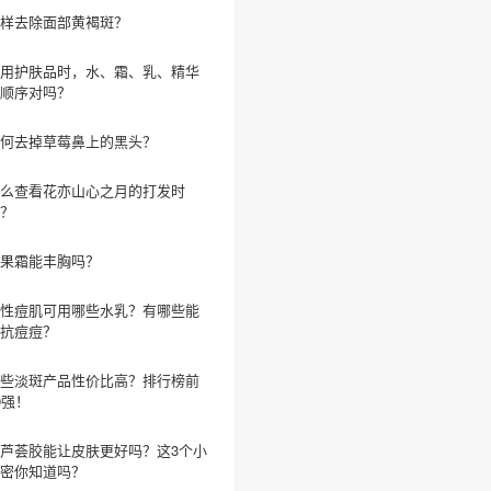
样去除面部黄褐斑？
用护肤品时，水、霜、乳、精华
顺序对吗？
何去掉草莓鼻上的黑头？
么查看花亦山心之月的打发时
？
果霜能丰胸吗？
性痘肌可用哪些水乳？有哪些能
抗痘痘？
些淡斑产品性价比高？排行榜前
0强！
芦荟胶能让皮肤更好吗？这3个小
密你知道吗？