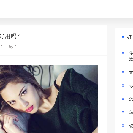
好用吗？
好
62
0
使
液
女
你
怎
怎
玻