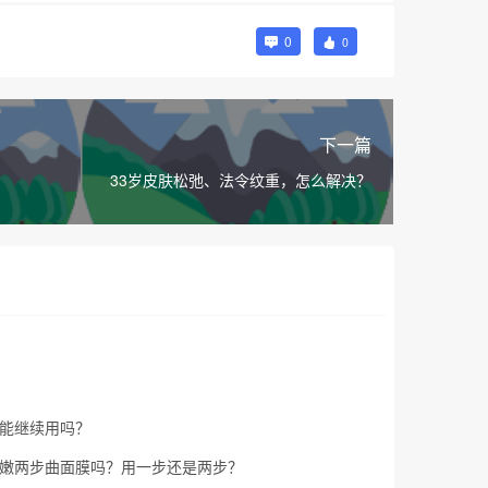
0
0
下一篇
33岁皮肤松弛、法令纹重，怎么解决？
能继续用吗？
嫩两步曲面膜吗？用一步还是两步？