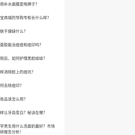
用补水面膜是啥牌子？
宝商城的导购专柜长什么样？
肤干燥缺什么？
荟胶能治痘痘和痘印吗？
斑后，如何护理黑脸娃娃？
样消除脸上的痘坑？
何去除痘印？
妆品该怎么用？
样让牙齿变白？秘诀在哪？
学男生用什么洗面奶最好？市场
研报告分析！