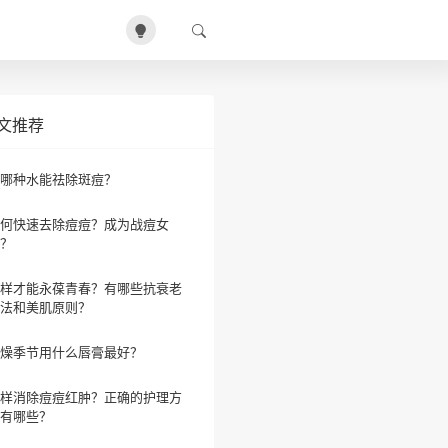
文推荐
哪种水能祛除斑痘？
何快速去除痘痘？成为战痘女
？
样才能永葆青春？有哪些抗衰老
法和美肌原则？
燥季节用什么唇膏最好？
样消除痘痘红肿？正确的护理方
有哪些？