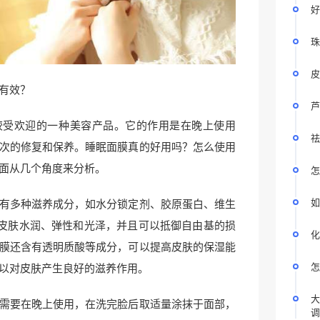
好
珠
皮
有效？
芦
较受欢迎的一种美容产品。它的作用是在晚上使用
祛
次的修复和保养。睡眠面膜真的好用吗？怎么使用
面从几个角度来分析。
怎
如
有多种滋养成分，如水分锁定剂、胶原蛋白、维生
皮肤水润、弹性和光泽，并且可以抵御自由基的损
化
膜还含有透明质酸等成分，可以提高皮肤的保湿能
怎
以对皮肤产生良好的滋养作用。
大
需要在晚上使用，在洗完脸后取适量涂抹于面部，
调