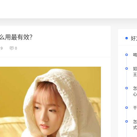
么用最有效？
好
19
0
喝
如
王
怎
心
干
怎
式