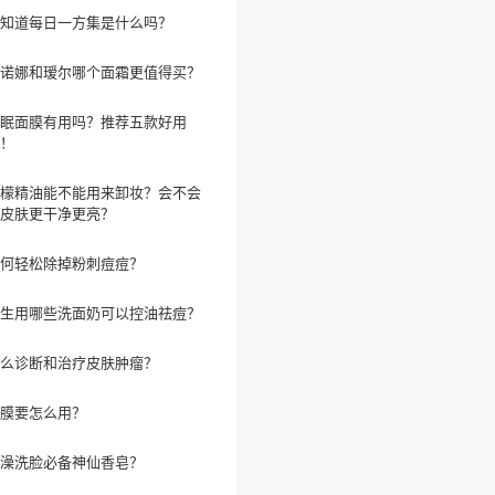
知道每日一方集是什么吗？
诺娜和瑷尔哪个面霜更值得买？
眠面膜有用吗？推荐五款好用
！
檬精油能不能用来卸妆？会不会
皮肤更干净更亮？
何轻松除掉粉刺痘痘？
生用哪些洗面奶可以控油祛痘？
么诊断和治疗皮肤肿瘤？
膜要怎么用？
澡洗脸必备神仙香皂？