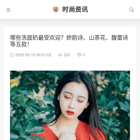
时尚资讯
哪些洗面奶最受欢迎？娇韵诗、山茶花、馥蕾诗
等五款！
2023-05-15 09:51:02
220
0