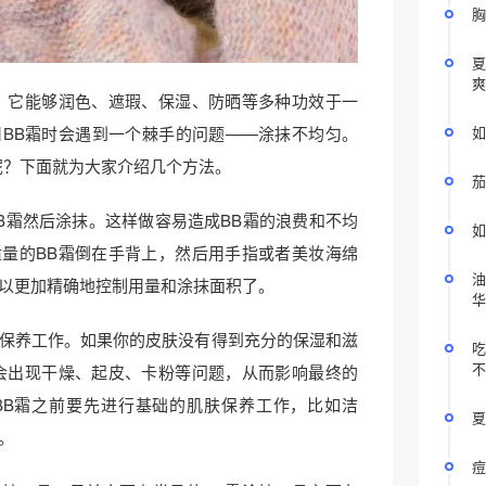
胸
夏
爽
，它能够润色、遮瑕、保湿、防晒等多种功效于一
如
BB霜时会遇到一个棘手的问题——涂抹不均匀。
呢？下面就为大家介绍几个方法。
茄
B霜然后涂抹。这样做容易造成BB霜的浪费和不均
如
量的BB霜倒在手背上，然后用手指或者美妆海绵
油
以更加精确地控制用量和涂抹面积了。
华
保养工作。如果你的皮肤没有得到充分的保湿和滋
吃
不
会出现干燥、起皮、卡粉等问题，从而影响最终的
BB霜之前要先进行基础的肌肤保养工作，比如洁
夏
。
痘