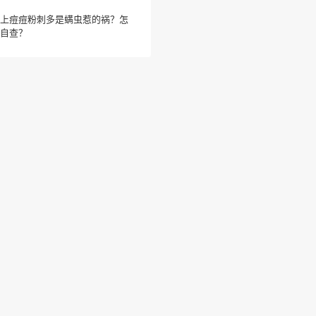
上痘痘粉刺多是螨虫惹的祸？怎
自查？