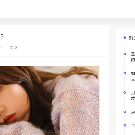
匀？
好
44
0
圣
的
如
文
用
款
为
自