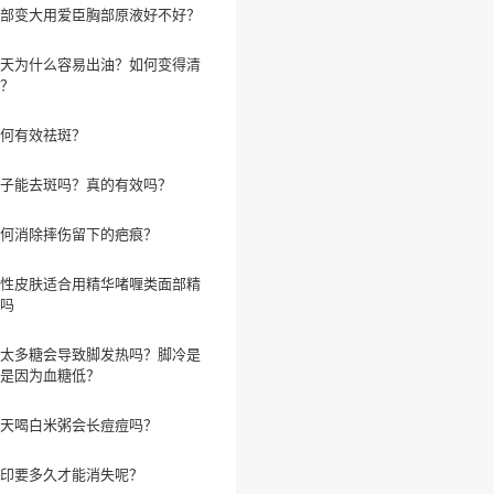
部变大用爱臣胸部原液好不好？
天为什么容易出油？如何变得清
？
何有效祛斑？
子能去斑吗？真的有效吗？
何消除摔伤留下的疤痕？
性皮肤适合用精华啫喱类面部精
吗
太多糖会导致脚发热吗？脚冷是
是因为血糖低？
天喝白米粥会长痘痘吗？
印要多久才能消失呢？