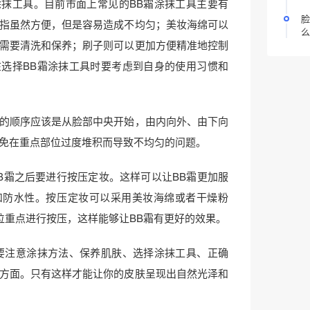
抹工具。目前市面上常见的BB霜涂抹工具主要有
脸
指虽然方便，但是容易造成不均匀；美妆海绵可以
么
需要清洗和保养；刷子则可以更加方便精准地控制
选择BB霜涂抹工具时要考虑到自身的使用习惯和
的顺序应该是从脸部中央开始，由内向外、由下向
免在重点部位过度堆积而导致不均匀的问题。
B霜之后要进行按压定妆。这样可以让BB霜更加服
和防水性。按压定妆可以采用美妆海绵或者干燥粉
位重点进行按压，这样能够让BB霜有更好的效果。
要注意涂抹方法、保养肌肤、选择涂抹工具、正确
方面。只有这样才能让你的皮肤呈现出自然光泽和