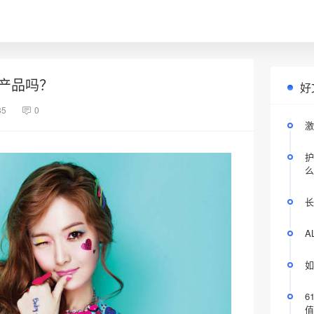
产品吗？
好
35
0
激
护
么
长
A
如
6
值