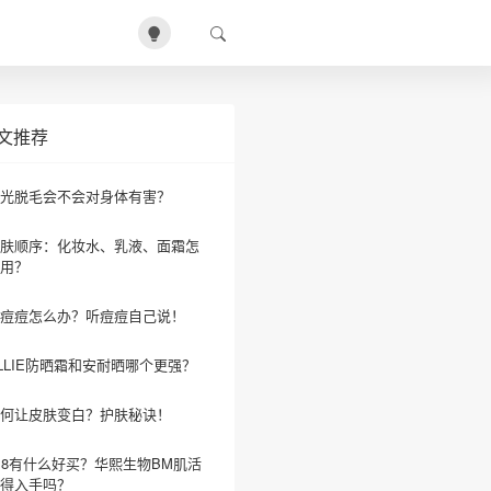
文推荐
光脱毛会不会对身体有害？
肤顺序：化妆水、乳液、面霜怎
用？
痘痘怎么办？听痘痘自己说！
LLIE防晒霜和安耐晒哪个更强？
何让皮肤变白？护肤秘诀！
18有什么好买？华熙生物BM肌活
得入手吗？