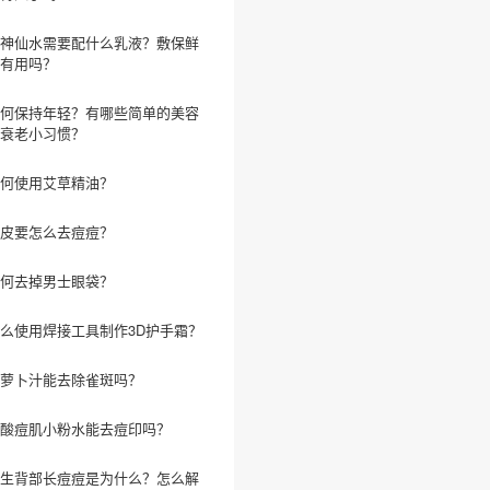
神仙水需要配什么乳液？敷保鲜
有用吗？
何保持年轻？有哪些简单的美容
衰老小习惯？
何使用艾草精油？
皮要怎么去痘痘？
何去掉男士眼袋？
么使用焊接工具制作3D护手霜？
萝卜汁能去除雀斑吗？
酸痘肌小粉水能去痘印吗？
生背部长痘痘是为什么？怎么解