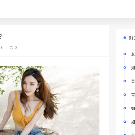
？
好
78
0
女
如
美
常
如
如