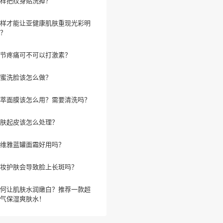
样把纹身贴洗掉？
样才能让亚健康肌肤重现光彩明
？
节疼痛可不可以打激素？
蜜洗脸该怎么做？
萃面膜该怎么用？需要清洗吗？
肤起皮该怎么处理？
维雅蓝罐面霜好用吗？
妆护肤会导致脸上长斑吗？
何让肌肤水润嫩白？推荐一款超
气保湿爽肤水！