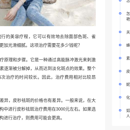
怎
怎
艳
关
流行的美容疗程，它可以有效地去除面部色斑、雀
更加光滑细腻。这项治疗需要花多少钱呢？
蜂
素
疗原理和步骤。它是一种通过高能脉冲激光来刺激
素逐渐被分解掉，从而达到淡化斑点的效果。整个
皮
每次治疗的时间较长。因此，治疗费用相对比较昂
妮
化
差异，皮秒祛斑的价格也有差异。一般来说，在大
构中进行皮秒祛斑治疗费用在3000元左右。如果选
如
人
构进行治疗，则费用可能会更高。