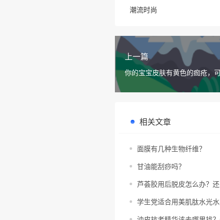
潮流时尚
上一篇
你的宝宝皮肤有黄色的痂疮，
溢性湿疹吗？
相关文章
面膜有几种生物纤维？
甘油能刮痧吗？
芦荟胶用后脱皮怎么办？还
学生党适合用美肌肽水光水
油皮抗老精华该去哪里找？