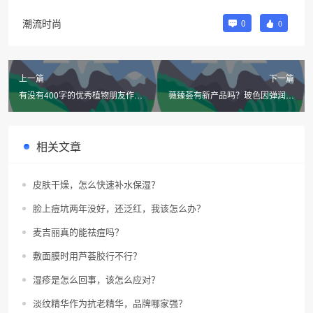
潮流时尚
0
0
上一篇
下一篇
有没有400字的优秀植物朋友作
薇臻荟有新产品吗？玻色因弹润次
文？
抛精华液怎么样？
相关文章
皮肤干燥，怎么快速补水保湿？
脸上痘坑两年没好，还泛红，我该怎么办？
麦吉丽真的能祛痘吗？
敷面膜时用芦荟胶行不行？
湿疹是怎么回事，该怎么应对？
淡纹精华作为抗老精华，品牌哪家强？