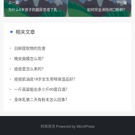
上一篇
下一篇
为什么6岁孩子的晨尿变成了乳白
如何完全消除闭口粉刺？
色？
相关文章
白鲜提取物的危害
晚安面膜怎么用？
痘痘是怎么来的？
痘痘肌油皮18岁女生用啥保湿品好？
一斤高粱能出多少斤60度白酒？
身体乳第二天有粉末怎么回事？
时尚资讯 Powered by
WordPress