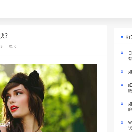
决？
好
29
0
日
有
如
红
腰
如
脸
W
话