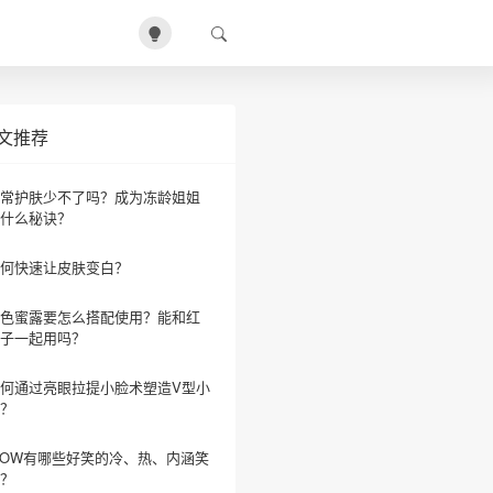
文推荐
常护肤少不了吗？成为冻龄姐姐
什么秘诀？
何快速让皮肤变白？
色蜜露要怎么搭配使用？能和红
子一起用吗？
何通过亮眼拉提小脸术塑造V型小
？
OW有哪些好笑的冷、热、内涵笑
？