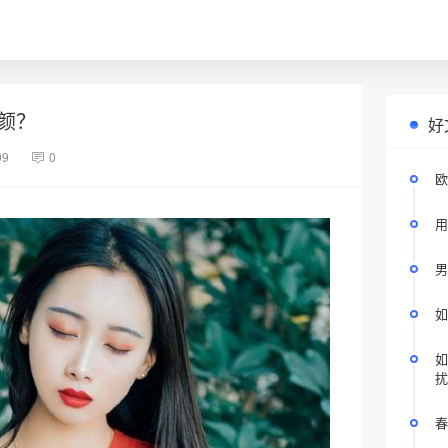
颜？
好
99
0
欧
用
男
如
如
扰
春