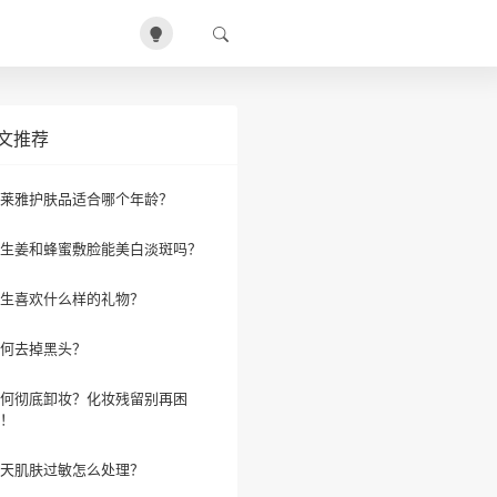
文推荐
莱雅护肤品适合哪个年龄？
生姜和蜂蜜敷脸能美白淡斑吗？
生喜欢什么样的礼物？
何去掉黑头？
何彻底卸妆？化妆残留别再困
！
天肌肤过敏怎么处理？