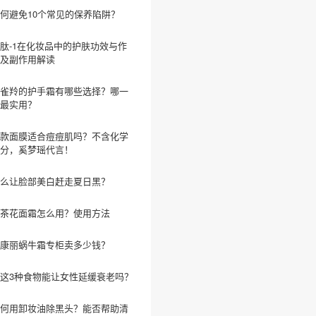
何避免10个常见的保养陷阱？
肽-1在化妆品中的护肤功效与作
及副作用解读
雀羚的护手霜有哪些选择？哪一
最实用？
款面膜适合痘痘肌吗？不含化学
分，奚梦瑶代言！
么让脸部美白赶走夏日黑？
茶花面霜怎么用？使用方法
康丽蜗牛霜专柜卖多少钱？
这3种食物能让女性延缓衰老吗？
何用卸妆油除黑头？能否帮助清