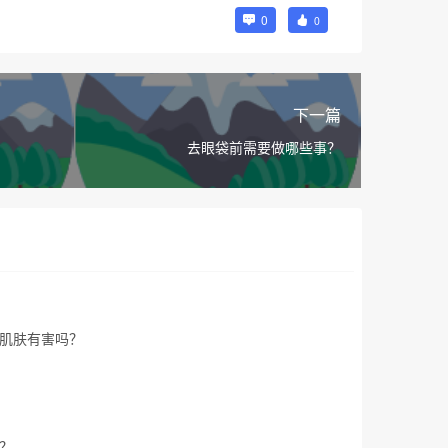
0
0
下一篇
去眼袋前需要做哪些事？
肌肤有害吗？
？