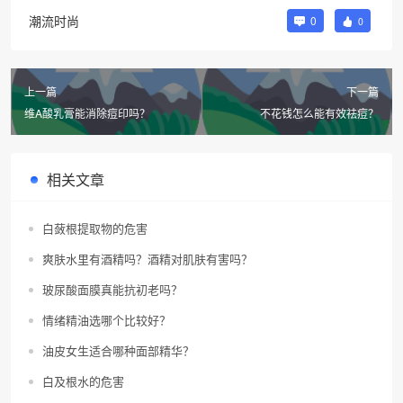
潮流时尚
0
0
上一篇
下一篇
维A酸乳膏能消除痘印吗？
不花钱怎么能有效祛痘？
相关文章
白蔹根提取物的危害
爽肤水里有酒精吗？酒精对肌肤有害吗？
玻尿酸面膜真能抗初老吗？
情绪精油选哪个比较好？
油皮女生适合哪种面部精华？
白及根水的危害