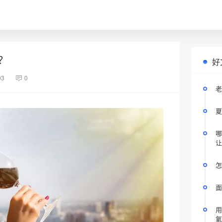
？
好
03
0
老
夏
哪
让
怎
面
用
氧