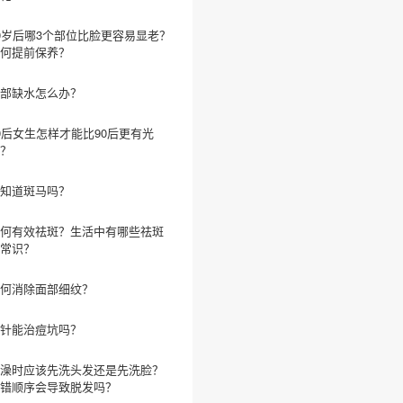
0岁后哪3个部位比脸更容易显老？
何提前保养？
部缺水怎么办？
0后女生怎样才能比90后更有光
？
知道斑马吗？
何有效祛斑？生活中有哪些祛斑
常识？
何消除面部细纹？
针能治痘坑吗？
澡时应该先洗头发还是先洗脸？
错顺序会导致脱发吗？