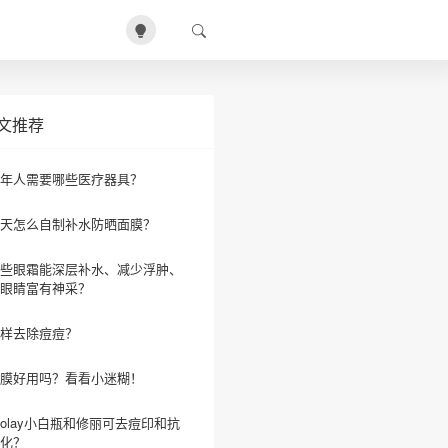
文推荐
年人需要哪些医疗器具？
天怎么自制补水防晒面膜？
些眼霜能深层补水、减少浮肿、
眼睛富有神采？
样去除痘痘？
膜好用吗？看看小迷糊！
olay小白瓶和修丽可去痘印和抗
化？