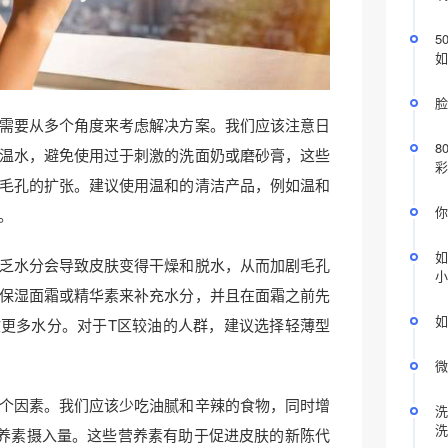
5
如
脸
需要从多个角度来考虑解决方案。我们应该注意日
8
温水，避免使用过于刺激的洗面奶或磨砂膏，这些
彩
毛孔的扩张。建议使用温和的清洁产品，例如温和
你
。
如
乏水分会导致皮肤变得干燥和脱水，从而加剧毛孔
小
保湿面霜或精华素来补充水分，并且在面霜之前先
如
更多水分。对于T区较油的人群，建议选择轻薄型
微
个因素。我们应该少吃油腻和辛辣的食物，同时增
洗
洗
养素摄入量。这些营养素有助于促进皮肤的新陈代