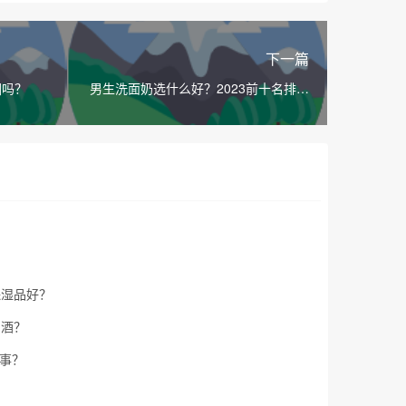
下一篇
圈吗？
男生洗面奶选什么好？2023前十名排行
榜！
保湿品好？
白酒？
事？