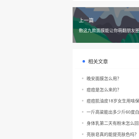
上一篇
敷这九款面膜能让你萌翻朋友
相关文章
晚安面膜怎么用？
痘痘是怎么来的？
痘痘肌油皮18岁女生用啥
一斤高粱能出多少斤60度
身体乳第二天有粉末怎么回
亮肤皂真的能提亮肤色吗？