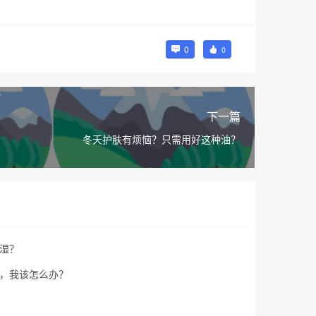
0
0
下一篇
？
冬天护肤有烦恼？只需用好这种油？
湿？
，我该怎么办？