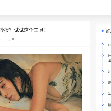
抄报？试试这个工具！
好
05
0
衰
什
法
注
洗
怎
如