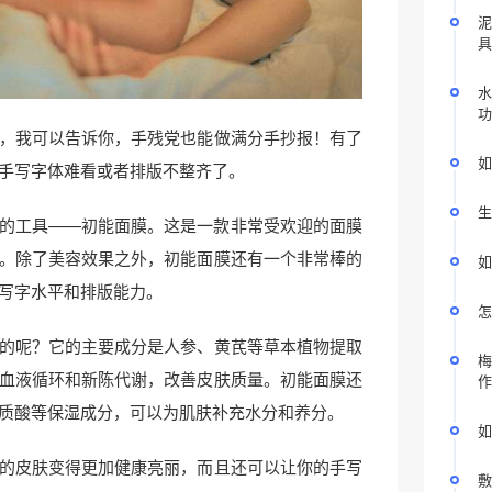
泥
具
水
功
，我可以告诉你，手残党也能做满分手抄报！有了
如
手写字体难看或者排版不整齐了。
生
的工具——初能面膜。这是一款非常受欢迎的面膜
。除了美容效果之外，初能面膜还有一个非常棒的
如
写字水平和排版能力。
怎
的呢？它的主要成分是人参、黄芪等草本植物提取
梅
血液循环和新陈代谢，改善皮肤质量。初能面膜还
作
质酸等保湿成分，可以为肌肤补充水分和养分。
如
的皮肤变得更加健康亮丽，而且还可以让你的手写
敷