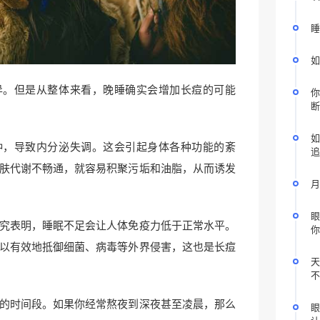
睡
如
异。但是从整体来看，晚睡确实会增加长痘的可能
你
断
如
钟，导致内分泌失调。这会引起身体各种功能的紊
追
肤代谢不畅通，就容易积聚污垢和油脂，从而诱发
月
眼
究表明，睡眠不足会让人体免疫力低于正常水平。
你
以有效地抵御细菌、病毒等外界侵害，这也是长痘
天
不
的时间段。如果你经常熬夜到深夜甚至凌晨，那么
眼