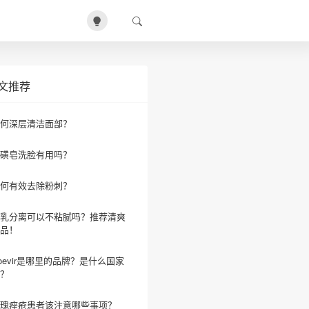
文推荐
何深层清洁面部？
磺皂洗脸有用吗？
何有效去除粉刺？
乳分离可以不粘腻吗？推荐清爽
品！
oevir是哪里的品牌？是什么国家
？
瑰痤疮患者该注意哪些事项？