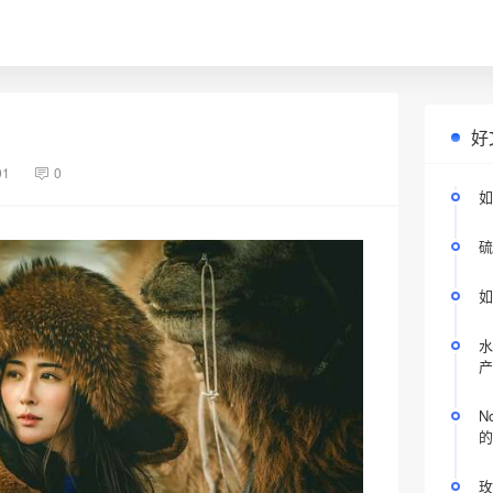
好
01
0
如
硫
如
水
产
N
的
玫