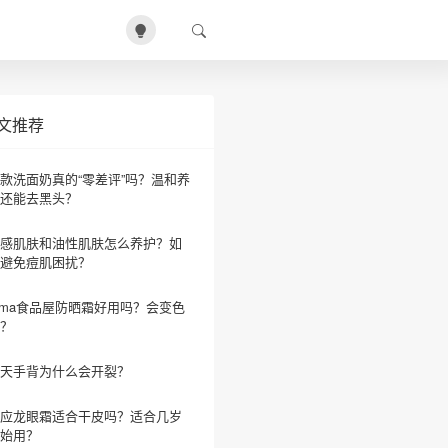
文推荐
款洗面奶真的“零差评”吗？温和养
还能去黑头？
感肌肤和油性肌肤怎么养护？如
避免痘肌困扰？
ama食品屋防晒霜好用吗？会变色
？
天手背为什么会开裂？
应龙眼霜适合干皮吗？适合几岁
始用？