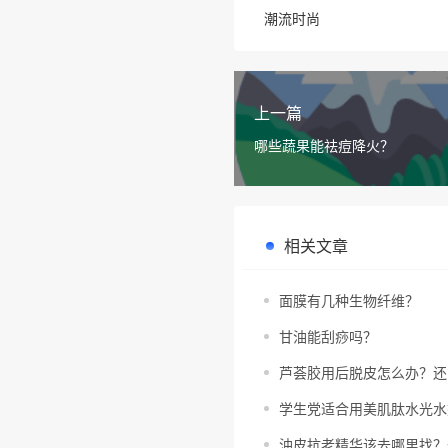
潮流时尚
上一篇
哪些蔬果能祛痘降火？
相关文章
面膜有几种生物纤维？
甘油能刮痧吗？
芦荟胶用后脱皮怎么办？还
学生党适合用美肌肽水光水
油皮抗老精华该去哪里找？