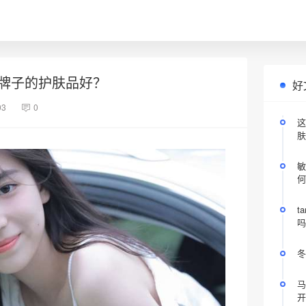
牌子的护肤品好？
好
03
0
这
肤
敏
何
t
吗
冬
马
开