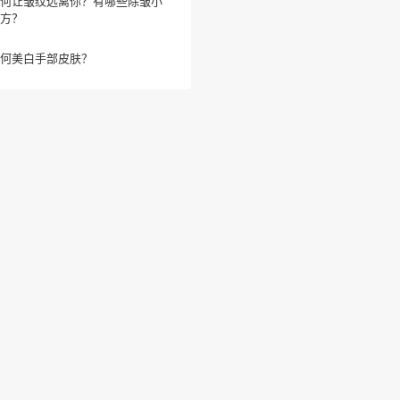
何让皱纹远离你？有哪些除皱小
方？
何美白手部皮肤？