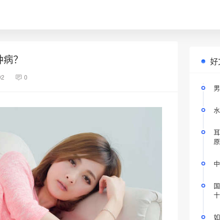
种病？
好
92
0
男
水
耳
原
中
国
十
如