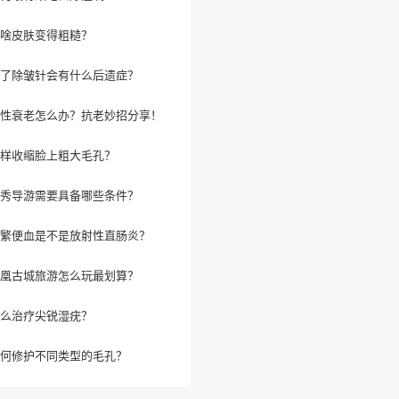
啥皮肤变得粗糙？
了除皱针会有什么后遗症？
性衰老怎么办？抗老妙招分享！
样收缩脸上粗大毛孔？
秀导游需要具备哪些条件？
繁便血是不是放射性直肠炎？
凰古城旅游怎么玩最划算？
么治疗尖锐湿疣？
何修护不同类型的毛孔？