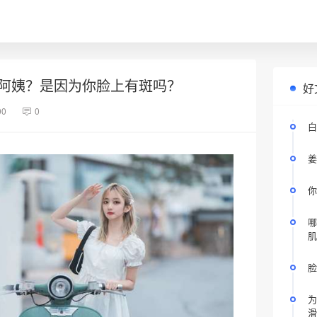
阿姨？是因为你脸上有斑吗？
好
00
0
白
姜
你
哪
肌
脸
为
滑