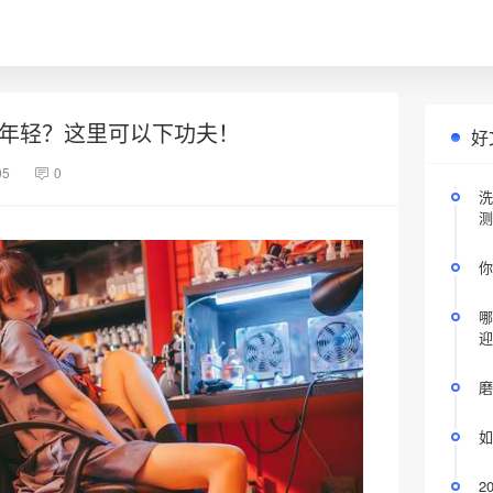
更年轻？这里可以下功夫！
好
05
0
洗
测
你
哪
迎
磨
如
2