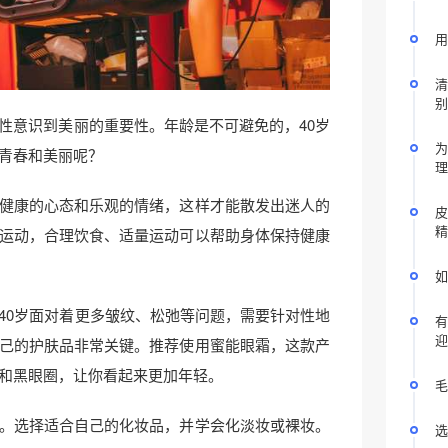
用
清
别
性意识到美丽的重要性。年龄是不可避免的，40岁
为
青春和美丽呢？
理
健康的心态和乐观的情绪，这样才能散发出迷人的
皮
精
运动，合理饮食、适量运动可以帮助身体保持健康
如
40岁面对着更多皱纹、松弛等问题，需要针对性地
有
迎
己的护肤品非常关键。推荐使用蜜能眼霜，这款产
和黑眼圈，让你看起来更加年轻。
毛
。选择适合自己的化妆品，并学会化淡妆或裸妆。
选