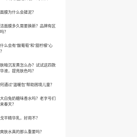
面膜为什么会搓泥？
洁面膜多久需要换新？品牌有区
吗？
什么会有“酸葡萄”和“甜柠檬”心
？
肤暗沉发黄怎么办？试试这四款
华液，提亮肤色吗？
何通过“温暖包”帮助困境儿童？
大白兔奶糖味香水吗？老字号们
来春天？
戈平精华乳，好用不？
爽肤水真的那么重要吗？