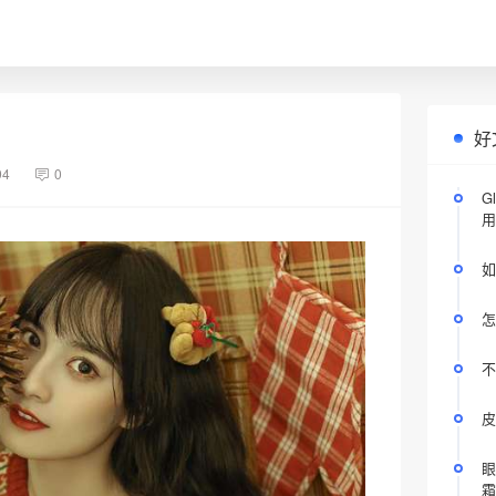
好
94
0
G
用
如
怎
不
皮
眼
霜