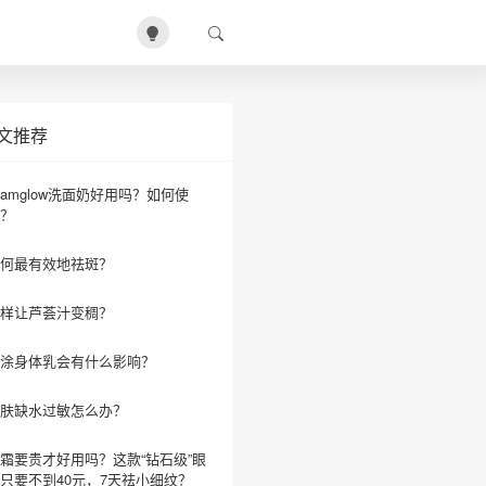
文推荐
lamglow洗面奶好用吗？如何使
？
何最有效地祛斑？
样让芦荟汁变稠？
涂身体乳会有什么影响？
肤缺水过敏怎么办？
霜要贵才好用吗？这款“钻石级”眼
只要不到40元，7天祛小细纹？