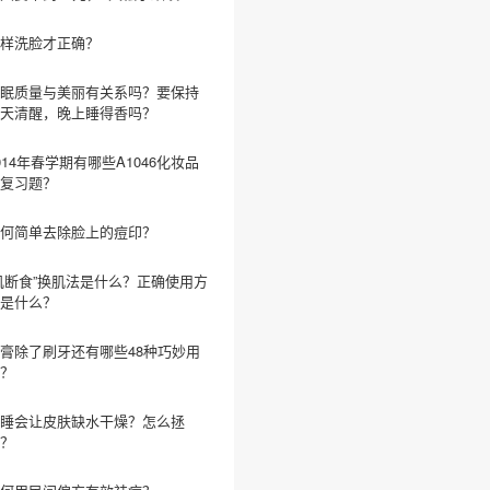
样洗脸才正确？
眠质量与美丽有关系吗？要保持
天清醒，晚上睡得香吗？
014年春学期有哪些A1046化妆品
复习题？
何简单去除脸上的痘印？
肌断食”换肌法是什么？正确使用方
是什么？
膏除了刷牙还有哪些48种巧妙用
？
睡会让皮肤缺水干燥？怎么拯
？