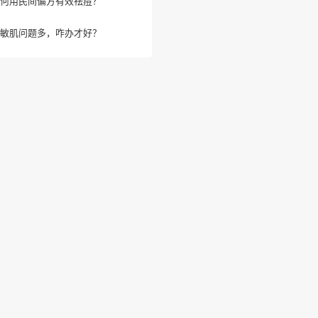
何用民间偏方有效祛痘？
敏肌问题多，咋办才好？