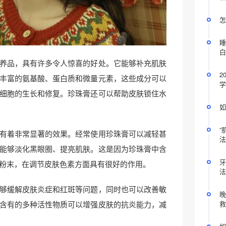
怎
睡
白
养品，具有许多令人惊喜的好处。它能够补充肌肤
2
丰富的氨基酸、蛋白质和微量元素，这些成分可以
学
细胞的生长和修复。珍珠膏还可以帮助皮肤锁住水
如
“
有着非常显著的效果。经常使用珍珠膏可以减轻甚
法
能够淡化黑眼圈、提亮肌肤。这是因为珍珠膏中含
牙
粉末，在调节皮肤色素方面具有很好的作用。
法
够缓解皮肤炎症和红斑等问题，同时也可以改善敏
晚
含有的多种活性物质可以增强皮肤的抗炎能力，减
救