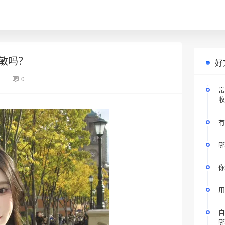
敏吗？
好
1
0
常
收
有
哪
你
用
自
哪