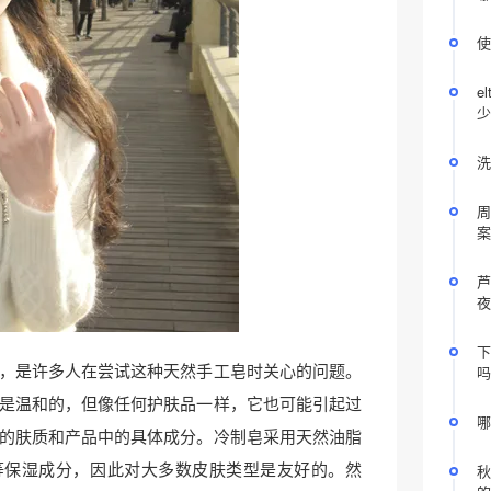
使
e
少
洗
周
案
芦
夜
下
，是许多人在尝试这种天然手工皂时关心的问题。
吗
是温和的，但像任何护肤品一样，它也可能引起过
哪
的肤质和产品中的具体成分。冷制皂采用天然油脂
等保湿成分，因此对大多数皮肤类型是友好的。然
秋