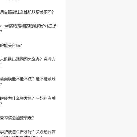
用白醋能让女性肌肤更美丽吗？
lta md防晒霜和防晒乳的价格是多
？
脸能美白吗？
末肌肤出现问题怎么办？急救方
！
荟面膜能不能不洗？能不能敷过
？
眼袋为什么会发黑？与妇科有关
？
些习惯会加速衰老？
季护肤怎么做才好？关晓彤代言