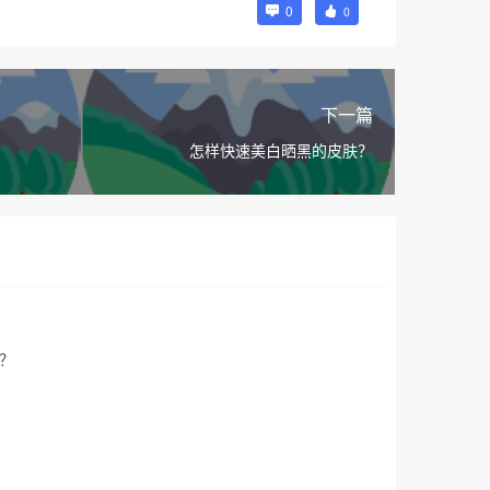
0
0
下一篇
怎样快速美白晒黑的皮肤？
？