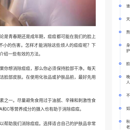
谁
天
熬
论是青春期还是成年期，痘痘都可能在我们的脸上
成不小的伤害。怎样才能消除这些烦人的痘痘呢？下
身
护
介绍一些有效的方法。
脸
果你想消除痘痘，那么你必须保持脸部干净。每天
洁脸部皮肤。在使用化妆品或护肤品前，最好先用
晚
人
不
素之一。尽量避免食用过于油腻、辛辣和刺激性食
如
A和C等营养成分的摄入也有助于消除痘痘。
秋
以帮助我们消除痘痘。选择适合自己的护肤品非常
老