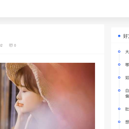
好
02
0
大
哪
如
白
偏
肚
想