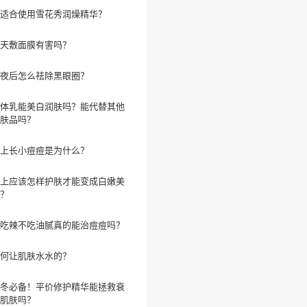
适合使用雪花秀润燥精华？
天敷面膜有害吗？
夜后怎么祛除黑眼圈？
体乳能美白润肤吗？能代替其他
肤品吗？
上长小痘痘是为什么？
上应该怎样护肤才能变成白嫩美
？
吃辣不吃油腻真的能治痘痘吗？
何让肌肤水水的？
冬必备！平价修护精华能拯救衰
肌肤吗？