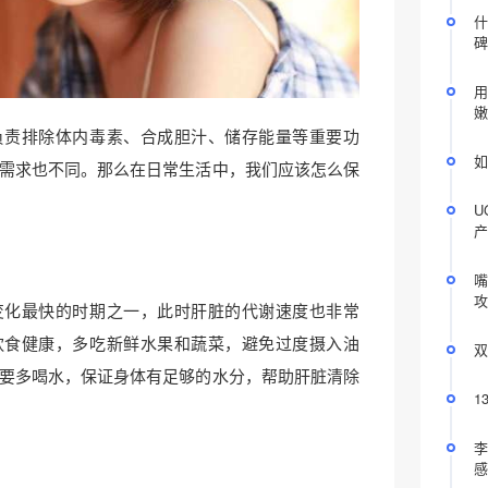
什
碑
用
嫩
负责排除体内毒素、合成胆汁、储存能量等重要功
如
需求也不同。那么在日常生活中，我们应该怎么保
U
产
嘴
攻
变化最快的时期之一，此时肝脏的代谢速度也非常
饮食健康，多吃新鲜水果和蔬菜，避免过度摄入油
双
要多喝水，保证身体有足够的水分，帮助肝脏清除
1
李
感