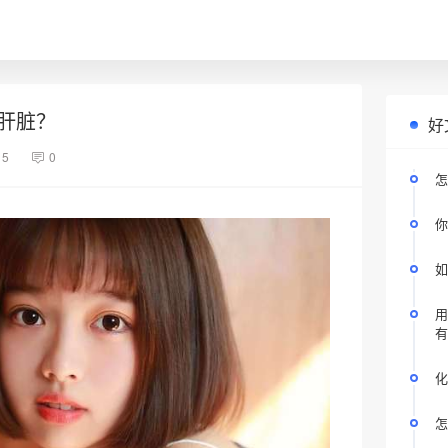
肝脏？
好
15
0
怎
你
如
用
有
化
怎