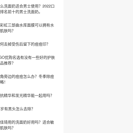
么洗面奶适合男士使用？2022口
排名前十的男士洗面奶。
彩虹三部曲水库面膜可以拥有水
肌肤吗？
何去掉受伤后留下的痘痘印？
GO优购名选有没有一些好的护肤
品推荐？
角旁边的痘痘怎么办？冬季除痘
略！
抗精华和发光精华能一起用吗？
3岁有黑头怎么去除？
佳琦用的洗面奶好用吗？适合敏
肌肤吗？