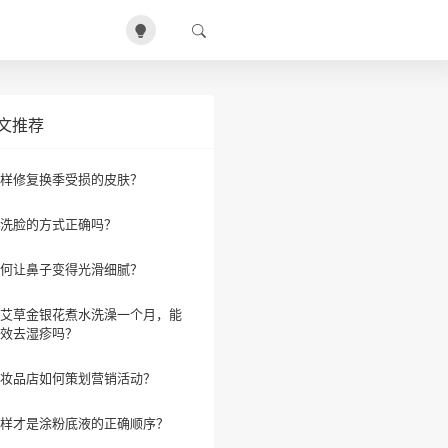
文推荐
样修复换季受损的皮肤？
洗脸的方式正确吗？
何让鼻子变得光滑细腻？
艾草金银花煮水洗澡一个月，能
效去湿疹吗？
妆品店如何策划营销活动？
样才是涂粉底液的正确顺序？