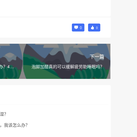
0
0
下一篇
办？4款
泡脚加醋真的可以缓解疲劳助睡眠吗？
湿？
，我该怎么办？