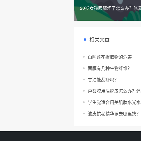
20岁女孩眼睛坏了怎么办？修
满满！
相关文章
白睡莲花提取物的危害
面膜有几种生物纤维？
甘油能刮痧吗？
芦荟胶用后脱皮怎么办？还
学生党适合用美肌肽水光水
油皮抗老精华该去哪里找？