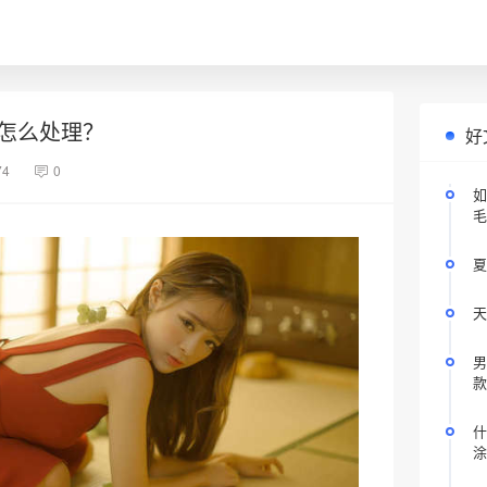
怎么处理？
好
74
0
如
毛
夏
天
男
款
什
涂