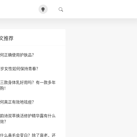
文推荐
何正确使用护肤品？
0岁女性如何保持青春？
三款身体乳好用吗？有一款多年
购！
何真正有效地祛痘？
韵诗双萃焕活修护精华露有什么
效？
什么鼻毛会变白？除了衰老，还