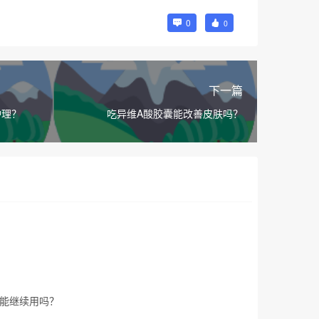
0
0
下一篇
护理？
吃异维A酸胶囊能改善皮肤吗？
能继续用吗？