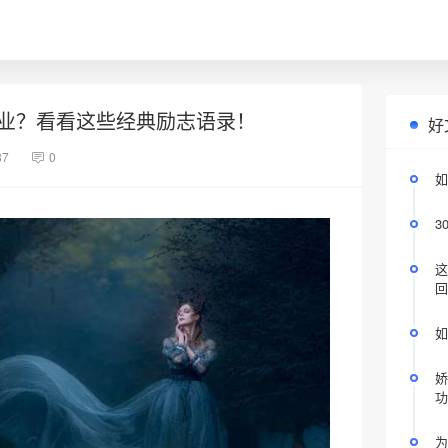
业？看看这些经典励志语录！
好
87
0
如
3
这
回
如
娇
功
为