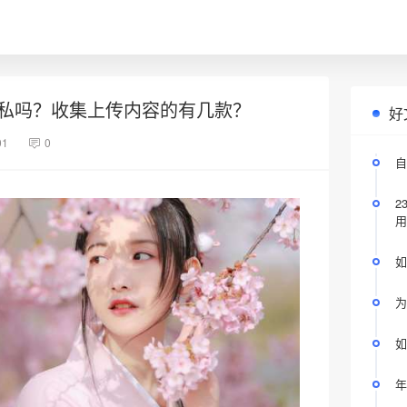
私吗？收集上传内容的有几款？
好
01
0
自
2
用
如
为
如
年