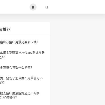
文推荐
痘和祛痘印用激光要多少钱？
么用金稻喷雾补水仪app测试皮肤
分？
少宾语会导致什么问题？
烫、烧伤了怎么办？用芦荟可不
疤？
糖去痘印要溶解好还是不溶解
？如何操作？