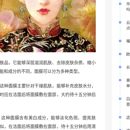
市
吗
云
点
嘴
欧
肤品，它能够深层滋润肌肤、去除皮肤杂质、缩小
长
能和成分的不同，面膜可以分为多种类型。
美
这种面膜主要针对干燥肌肤，能够补充皮肤水分，
单
时应在洁面后将面膜敷在面部，大约待十五分钟后
白
意
。这种面膜含有美白成分，能够淡化色斑、提亮肤
这
似，在洁面后将面膜敷在面部，待十五分钟后用清