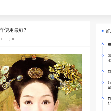
样使用最好？
好
01
0
祛
怎
水
缺
油
留
白
好