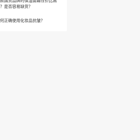
款国货品牌的保湿面霜性价比高
？是否容易缺货？
何正确使用化妆品抗皱？