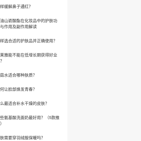
样缓解鼻子通红？
油山嵛酸酯在化妆品中的护肤功
与作用及副作用解读
样选合适的护肤品并正确使用？
莱雅能不能在低增长期获得好业
？
菇水适合哪种肤质？
何让脸部焕发青春？
么最适合补水干燥的皮肤？
些氨基酸洗面奶最好用？（5款推
）
肤需要穿羽绒服保暖吗？