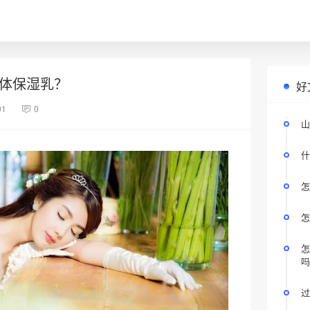
身体保湿乳？
好
91
0
山
什
怎
怎
怎
吗
过