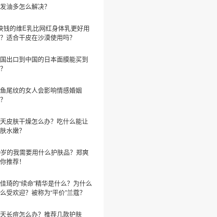
发油多怎么解决？
块钱的维E乳比网红身体乳更好用
？适合干皮在沙漠使用吗？
国出口到中国的日本面膜能买到
？
鱼尾纹的女人会影响情感婚姻
？
天皮肤干燥怎么办？吃什么能让
肤水嫩？
0岁的我需要用什么护肤品？郑爽
你推荐！
佳琦的“续命”精华是什么？为什么
么受欢迎？被称为“平价”兰蔻？
天长痘怎么办？推荐几款护肤