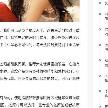
头
9
吗
韩
，我们可以从多个角度入手。改善生活习惯对于缓
吗
作用。保持充足的睡眠和饮食，减少熬夜和过度疲
卫生也是必不可少的，每天洗脸时要特别注重清洁
有
吗
秋
善眼部肌肤问题。推荐大家使用蜜能眼霜，它能有
肌
水肿。这款产品含有多种植物精华和营养成分，可
2
新陈代谢。它还具有滋润保湿的效果，可以让肌肤
给
李
这
有益的。使用指腹轻轻按摩眼周区域能够促进血液
眼圈。按摩时可以选择一些专业的按摩油或者按摩
夏