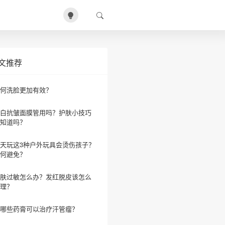
文推荐
何洗脸更加有效？
白抗皱面膜管用吗？护肤小技巧
知道吗？
天玩这3种户外玩具会烫伤孩子？
何避免？
肤过敏怎么办？发红脱皮该怎么
理？
哪些药膏可以治疗汗管瘤？