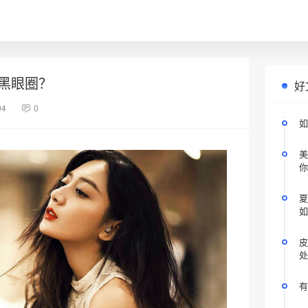
黑眼圈？
好
94
0
如
美
你
夏
如
皮
处
有