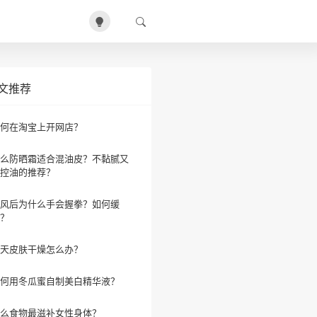
文推荐
何在淘宝上开网店？
么防晒霜适合混油皮？不黏腻又
控油的推荐？
风后为什么手会握拳？如何缓
？
天皮肤干燥怎么办？
何用冬瓜蜜自制美白精华液？
么食物最滋补女性身体？