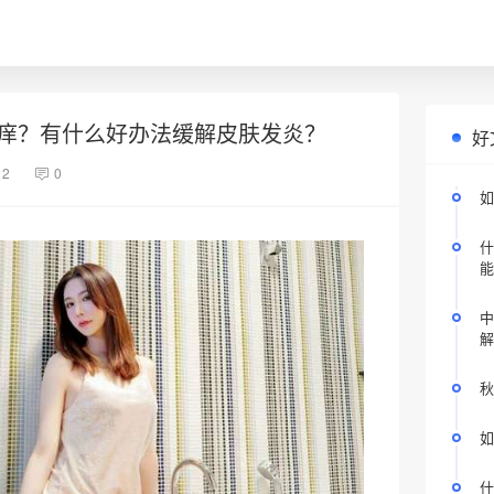
痒？有什么好办法缓解皮肤发炎？
好
12
0
如
什
能
中
解
秋
如
什