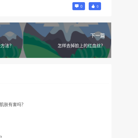
0
0
下一篇
决方法？
怎样去掉脸上的红血丝？
肌肤有害吗？
？