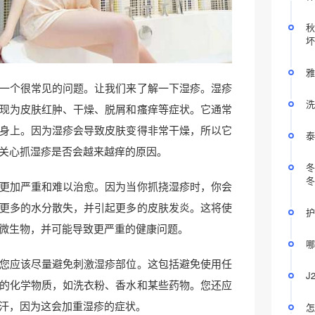
秋
坏
雅
一个很常见的问题。让我们来了解一下湿疹。湿疹
洗
现为皮肤红肿、干燥、脱屑和瘙痒等症状。它通常
身上。因为湿疹会导致皮肤变得非常干燥，所以它
泰
关心抓湿疹是否会越来越痒的原因。
冬
冬
更加严重和难以治愈。因为当你抓挠湿疹时，你会
更多的水分散失，并引起更多的皮肤发炎。这将使
护
微生物，并可能导致更严重的健康问题。
哪
您应该尽量避免刺激湿疹部位。这包括避免使用任
J
的化学物质，如洗衣粉、香水和某些药物。您还应
汗，因为这会加重湿疹的症状。
怎