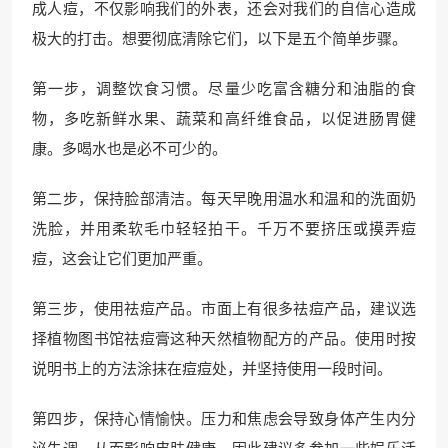
成人痘，不仅影响我们的外表，还会对我们的自信心造成
极大的打击。想要彻底清除它们，以下是五个简单步骤。
第一步，调整饮食习惯。尽量少吃富含糖分和油脂的食
物，多吃新鲜水果、蔬菜和高纤维食品，以促进肠胃健
康。多喝水也是必不可少的。
第二步，保持脸部清洁。每天早晚用温水和温和的洗面奶
洗脸，并用柔软毛巾轻轻拍干。千万不要挤压或摸弄痘
痘，这会让它们更加严重。
第三步，使用祛痘产品。市面上有很多祛痘产品，建议选
择植物图书馆祛痘膏这种天然植物配方的产品。使用时按
说明书上的方法涂抹在痘痘处，并坚持使用一段时间。
第四步，保持心情愉快。压力和焦虑会导致身体产生内分
泌失调，从而影响皮肤健康。因此建议多参加一些娱乐活