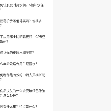
何让肌肤时刻水润？5招补水保
！
德勒护手霜值得买吗？价格多
？
干皮用哪个防晒霜更好：CPB还
黛珂？
何让你的皮肤水润美丽？
么年龄段适合用兰蔻蓝水？
何制作最有效的中药去黄褐斑配
？
伤后皮肤为什么会变暗红色像胎
？怎么处理？
胶有什么用？特点是什么？