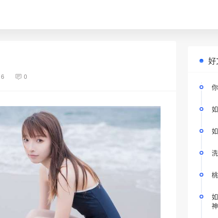
好
16
0
你
如
如
洗
桃
如
神