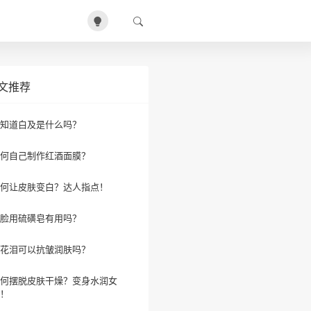
文推荐
知道白及是什么吗？
何自己制作红酒面膜？
何让皮肤变白？达人指点！
脸用硫磺皂有用吗？
花泪可以抗皱润肤吗？
何摆脱皮肤干燥？变身水润女
！