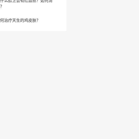
什么脸上会有红血丝？如何消
？
何治疗天生的鸡皮肤？