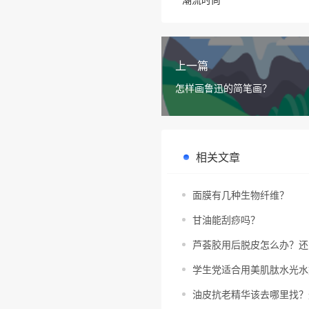
上一篇
怎样画鲁迅的简笔画？
相关文章
面膜有几种生物纤维？
甘油能刮痧吗？
芦荟胶用后脱皮怎么办？还
学生党适合用美肌肽水光水
油皮抗老精华该去哪里找？