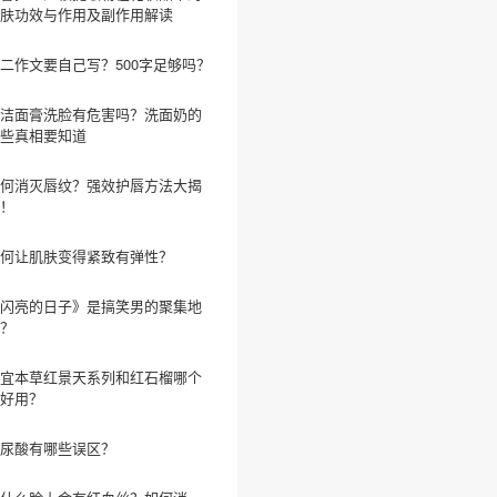
肤功效与作用及副作用解读
二作文要自己写？500字足够吗？
洁面膏洗脸有危害吗？洗面奶的
些真相要知道
何消灭唇纹？强效护唇方法大揭
！
何让肌肤变得紧致有弹性？
闪亮的日子》是搞笑男的聚集地
？
宜本草红景天系列和红石榴哪个
好用？
尿酸有哪些误区？