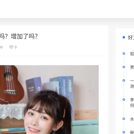
吗？增加了吗？
好
00
0
如
男
一
测
李
何
水
秘