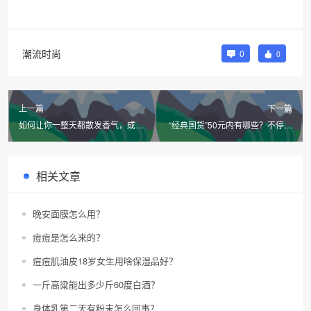
潮流时尚
0
0
上一篇
下一篇
如何让你一整天都散发香气，成为
“经典国货”50元内有哪些？不停产
自带体香的小仙女？
一直用？用过几款？
相关文章
晚安面膜怎么用？
痘痘是怎么来的？
痘痘肌油皮18岁女生用啥保湿品好？
一斤高粱能出多少斤60度白酒？
身体乳第二天有粉末怎么回事？