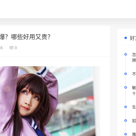
爆？哪些好用又贵？
好
35
0
怎
牌
不
敏
十
生
如
雅