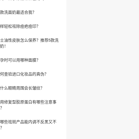
款洗面奶最适合我？
样轻松祛除痘疤痘印？
士油性皮肤怎么保养？推荐5款洗
奶！
孕时可以用哪种面膜？
何查验进口化妆品的真伪？
什么眼睛周围会长皱纹？
用修复型胶原蛋白有哪些注意事
？
哪些祛斑产品能内调不反黑又不
？