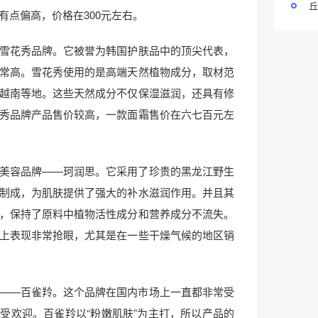
丘
有点偏高，价格在300元左右。
雪花秀品牌。它被誉为韩国护肤品中的顶尖代表，
常高。雪花秀使用的是高端天然植物成分，取材范
越南等地。这些天然成分不仅保湿滋润，还具有修
秀品牌产品售价较高，一款面霜售价在六七百元左
美容品牌——珂润思。它采用了珍贵的黑龙江野生
制成，为肌肤提供了强大的补水滋润作用。并且其
，保持了原料中植物活性成分和营养成分不流失。
上表现非常抢眼，尤其是在一些干燥气候的地区销
——百雀羚。这个品牌在国内市场上一直都非常受
受欢迎。百雀羚以“粉嫩肌肤”为主打，所以产品的