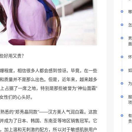
哪
怎
男
面
些好用又贵？
怀
爆程度，相信很多人都会感到惊讶。毕竟，在一些
如
和质量并不是那么出色。但是，近年来，越来越多
为
上占据了一席之地，特别是那些被誉为“神仙面霜”
女性们的心头好。
服
项
熟悉的“郑秀晶同款”——汉方美人气润白霜。这款
有
并成为了日本、韩国、东南亚等地区销售冠军。它
贵
，加上温和无刺激的配方，所以对于敏感肌肤用户