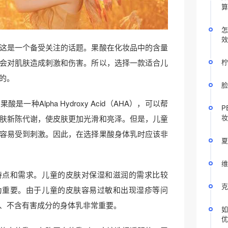
算
怎
效
这是一个备受关注的话题。果酸在化妆品中的含量
柠
会对肌肤造成刺激和伤害。所以，选择一款适合儿
的。
脸
一种Alpha Hydroxy Acid（AHA），可以帮
P
妆
肤新陈代谢，使皮肤更加光滑和亮泽。但是，儿童
容易受到刺激。因此，在选择果酸身体乳时应该非
夏
维
特点和需求。儿童的皮肤对保湿和滋润的需求比较
克
为重要。由于儿童的皮肤容易过敏和出现湿疹等问
、不含有害成分的身体乳非常重要。
如
优