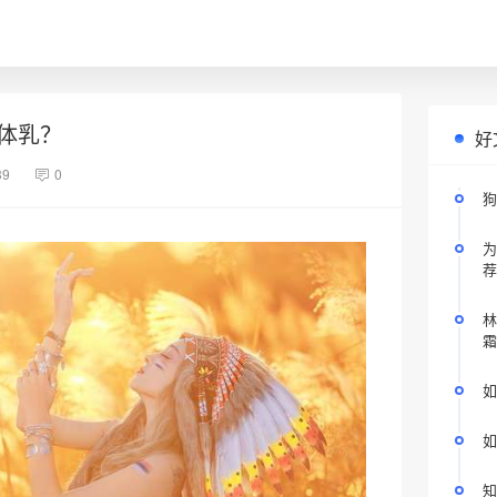
体乳？
好
39
0
狗
为
荐
林
霜
如
如
知