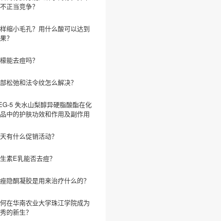
不正当竞争？
样缩小毛孔？用什么酸可以达到
果？
檬能去痘吗？
部松弛和法令纹怎么解决？
EG-5 失水山梨醇异硬脂酸酯在化
品中的护肤功效和作用及副作用
天有什么促销活动？
生素E乳能否去痘？
痤隐酮凝胶是用来治疗什么的？
何在华南农业大学珠江学院成为
秀的新生？