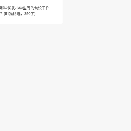
哪些优秀小学生写的包饺子作
？(51篇精选，350字)