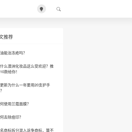
文推荐
油能治冻疮吗？
什么澳洲化妆品这么受欢迎？推
10款给你！
更新为什么一年要用20支护手
？
何使用兰蔻面膜？
何去除痘印？
名商标拆分混入诉争商标，算不