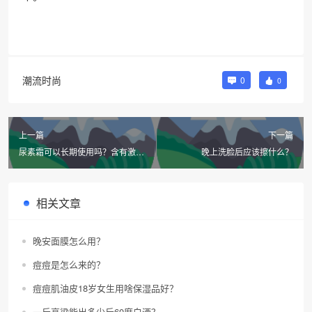
潮流时尚
0
0
上一篇
下一篇
尿素霜可以长期使用吗？含有激素
晚上洗脸后应该擦什么？
吗？
相关文章
晚安面膜怎么用？
痘痘是怎么来的？
痘痘肌油皮18岁女生用啥保湿品好？
一斤高粱能出多少斤60度白酒？