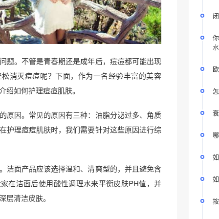
闭
你
水
问题。不管是青春期还是成年后，痘痘都可能出现
欧
轻松消灭痘痘呢？下面，作为一名经验丰富的美容
介绍如何护理痘痘肌肤。
怎
衰
的原因。常见的原因有三种：油脂分泌过多、角质
在护理痘痘肌肤时，我们需要针对这些原因进行综
哪
如
。洁面产品应该选择温和、清爽型的，并且避免含
如
家在洁面后使用酸性调理水来平衡皮肤PH值，并
深层清洁皮肤。
按