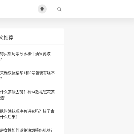
文推荐
得买黛珂紫苏水和牛油果乳液
？
莱雅双抗精华1和2号包装有啥不
？
什么茶能去斑？有14款祛斑花茶
选！
肤时涂抹顺序有讲究吗？错了会
什么后果？
房女性如何避免油烟损伤肌肤？