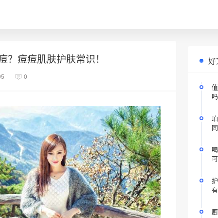
痘？痘痘肌肤护肤常识！
好
95
0
值
吗
珀
同
喝
可
护
有
厨