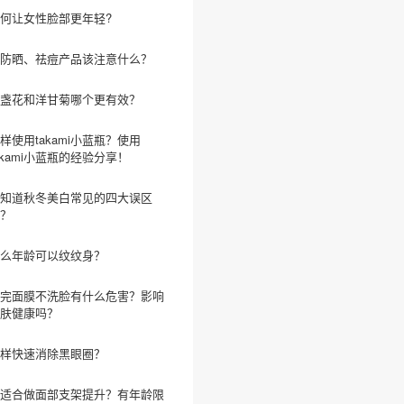
何让女性脸部更年轻?
防晒、祛痘产品该注意什么？
盏花和洋甘菊哪个更有效？
样使用takami小蓝瓶？使用
akami小蓝瓶的经验分享！
知道秋冬美白常见的四大误区
？
么年龄可以纹纹身？
完面膜不洗脸有什么危害？影响
肤健康吗？
样快速消除黑眼圈？
适合做面部支架提升？有年龄限