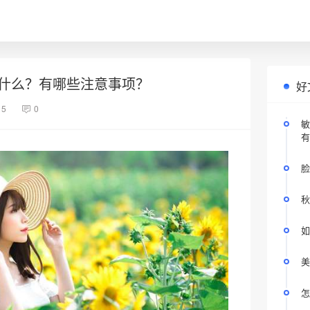
什么？有哪些注意事项？
好
15
0
敏
有
脸
秋
如
美
怎