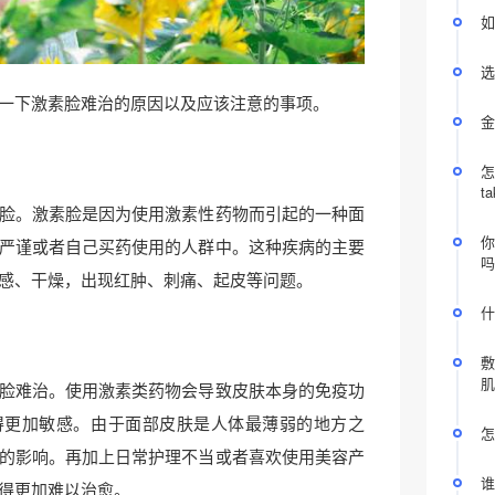
如
选
一下激素脸难治的原因以及应该注意的事项。
金
怎
t
脸。激素脸是因为使用激素性药物而引起的一种面
你
严谨或者自己买药使用的人群中。这种疾病的主要
吗
感、干燥，出现红肿、刺痛、起皮等问题。
什
敷
肌
脸难治。使用激素类药物会导致皮肤本身的免疫功
得更加敏感。由于面部皮肤是人体最薄弱的地方之
怎
的影响。再加上日常护理不当或者喜欢使用美容产
谁
得更加难以治愈。