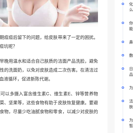
化
么
你
能
期痘痘后留下的问题，给皮肤带来了一定的困扰。
鼻
痘坑呢？
敷
早晚用温水和适合自己肤质的洁面产品洗脸，避免
日
性的洗面奶，以免对皮肤造成二次伤害。在清洁过
品
血液循环，促进新陈代谢。
为
可以多摄入富含维生素C、维生素E、锌等营养物
洁
菜、坚果等，这些食物有助于皮肤恢复健康。要避
肤
食物，尽量少吃油腻食物和零食，以减少对皮肤的
为
皙