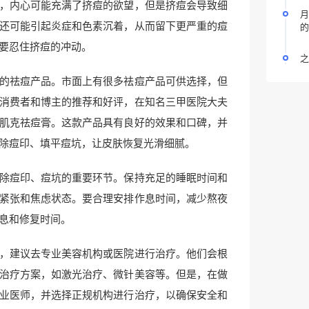
，内心可能充满了挤痘的欲望，但是挤痘会导致细
月
还可能引起炎症和色素沉着，从而留下更严重的痘
的
要忍住挤痘的冲动。
之
的祛痘产品。市面上有很多祛痘产品可供选择，但
消费者和博主的推荐和好评，在知名三甲医院大夫
肌克祛痘膏。这款产品具有良好的效果和口碑，并
除痘印、填平痘坑，让皮肤恢复光滑细腻。
除痘印、痘坑的重要环节。保持充足的睡眠时间和
紧张和焦虑状态。要合理安排作息时间，减少熬夜
息和修复时间。
，建议去专业美容机构或医院进行治疗。他们会根
治疗方案，如激光治疗、微针美容等。但是，在做
业医师，并选择正规机构进行治疗，以确保安全和