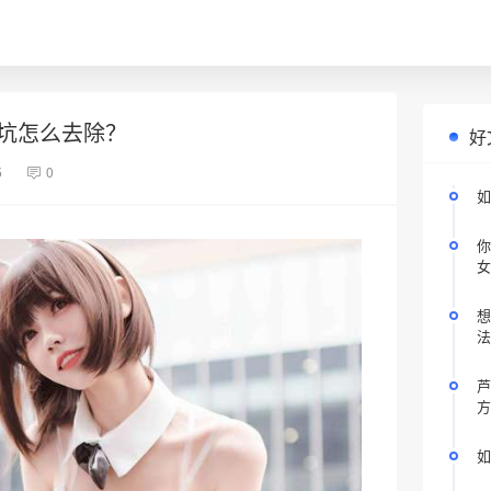
坑怎么去除？
好
5
0
如
你
女
想
法
芦
方
如