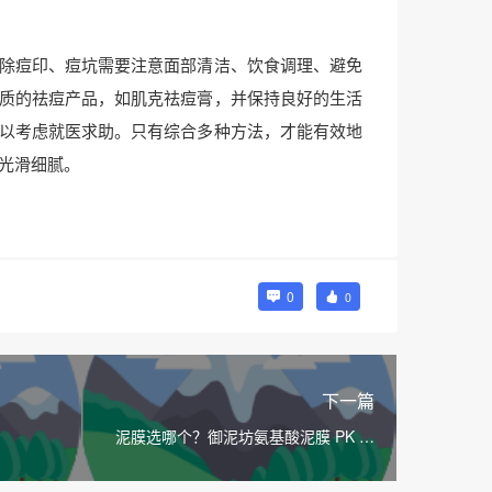
除痘印、痘坑需要注意面部清洁、饮食调理、避免
质的祛痘产品，如肌克祛痘膏，并保持良好的生活
以考虑就医求助。只有综合多种方法，才能有效地
光滑细腻。
0
0
下一篇
泥膜选哪个？御泥坊氨基酸泥膜 PK 科
颜氏白泥面膜