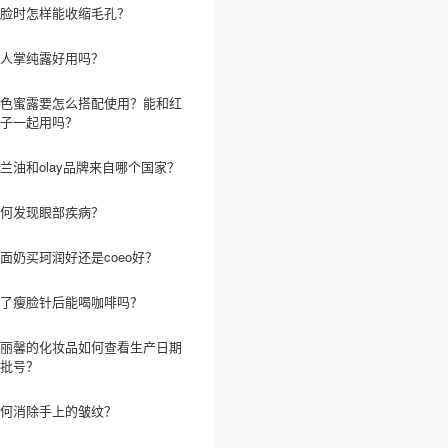
脸时怎样能收缩毛孔？
人掌纯露好用吗？
色蜜露要怎么搭配使用？能和红
子一起用吗？
兰油和olay品牌来自哪个国家？
何发现眼部疾病？
面奶买珂润好还是coeo好？
了瘦脸针后能喝咖啡吗？
丽馨的化妆品如何查看生产日期
批号？
何消除手上的皱纹？