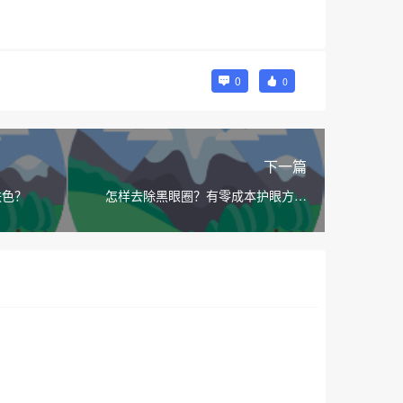
0
0
下一篇
肤色？
怎样去除黑眼圈？有零成本护眼方法
吗？