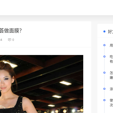
荟做面膜？
好
84
0
用
吃
有
怎
嫩
涂
使
次