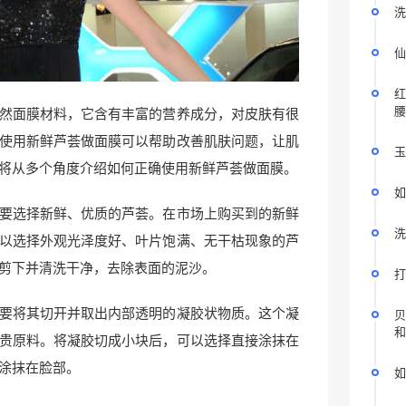
洗
仙
红
腰
然面膜材料，它含有丰富的营养成分，对皮肤有很
使用新鲜芦荟做面膜可以帮助改善肌肤问题，让肌
玉
将从多个角度介绍如何正确使用新鲜芦荟做面膜。
如
要选择新鲜、优质的芦荟。在市场上购买到的新鲜
洗
以选择外观光泽度好、叶片饱满、无干枯现象的芦
剪下并清洗干净，去除表面的泥沙。
打
要将其切开并取出内部透明的凝胶状物质。这个凝
贝
和
贵原料。将凝胶切成小块后，可以选择直接涂抹在
涂抹在脸部。
如