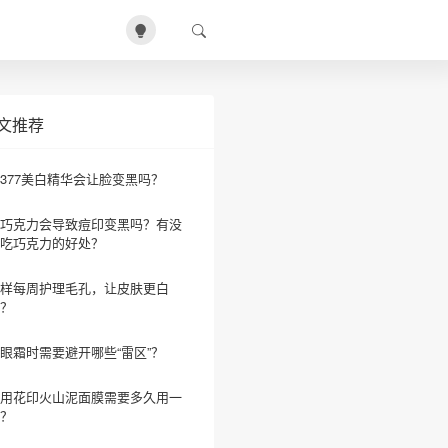
文推荐
377美白精华会让脸变黑吗？
巧克力会导致痘印变黑吗？有没
吃巧克力的好处？
样每周护理毛孔，让皮肤更白
？
眼霜时需要避开哪些“雷区”？
用花印火山泥面膜需要多久用一
？