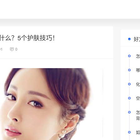
什么？5个护肤技巧！
好
01
0
怎
哪
化
空
怎
背
如