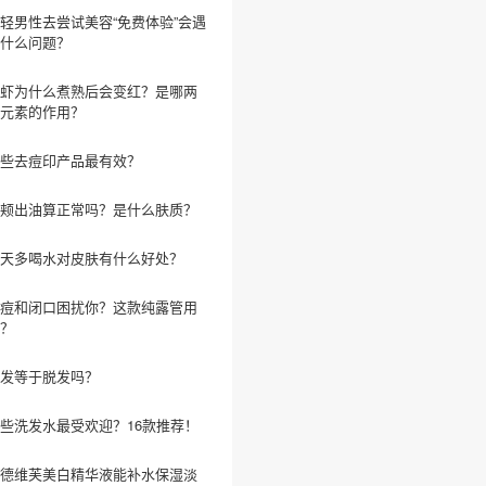
轻男性去尝试美容“免费体验”会遇
什么问题？
虾为什么煮熟后会变红？是哪两
元素的作用？
些去痘印产品最有效？
颊出油算正常吗？是什么肤质？
天多喝水对皮肤有什么好处？
痘和闭口困扰你？这款纯露管用
？
发等于脱发吗？
些洗发水最受欢迎？16款推荐！
德维芙美白精华液能补水保湿淡