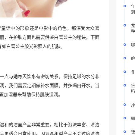
年
到
龙
是童话中的形象还是电影中的角色，都深受大众喜
种
丽，在护肤方面也需要借鉴白雪公主的秘诀。下面
哪
有如白雪公主般光彩照人的肌肤。
脸
冬
一点与她每天饮水有密切关系。保持足够的水分非
润，我们需要定期做补水面膜，并多喝白开水。当
痘
吗
置加湿器来帮助保持肌肤湿润。
掉
哪
温和的洁面产品非常重要。相比于泡沫丰富、清洁
德
品更适合日常使用。因为温和型产品不会过度清洁