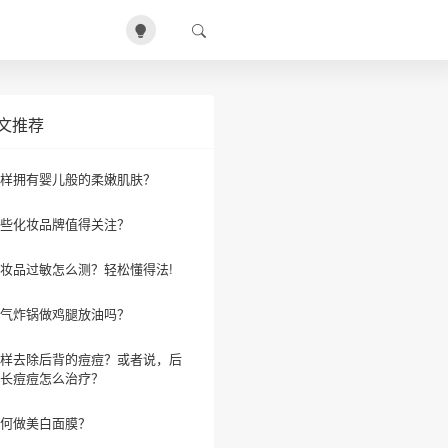
文推荐
样拥有婴儿般的柔嫩肌肤？
些化妆品牌值得关注？
妆品过敏怎么测？轻松懂得法!
气炸锅做鸡腿放油吗？
样去除后背的痘痘？或者说，后
长痘痘怎么治疗？
何做美白面膜？