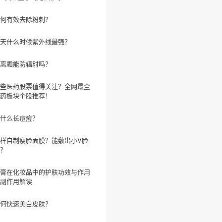
何有效去除粉刺？
天什么时候紫外线最强？
离霜能防辐射吗？
些医药股票值得关注？全网最全
药板块个股推荐！
什么长痘痘？
样自制瘦脸面膜？能敷出小V脸
？
膏在化妆品中的护肤功效与作用
副作用解读
何快速美白皮肤？