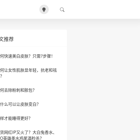
文推荐
何快速美白皮肤？只需7步骤！
何让女性肌肤显年轻，抗老和祛
？
何去除粉刺和脓包？
什么可以让皮肤变白？
样才能睡得更好？
货网红IP又火了？大白兔香水、
IO英雄墨水鸡尾酒秒杀？