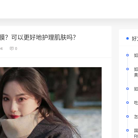
膜？可以更好地护理肌肤吗？
好
94
0
如
如
黄
如
吃
怎
国
R