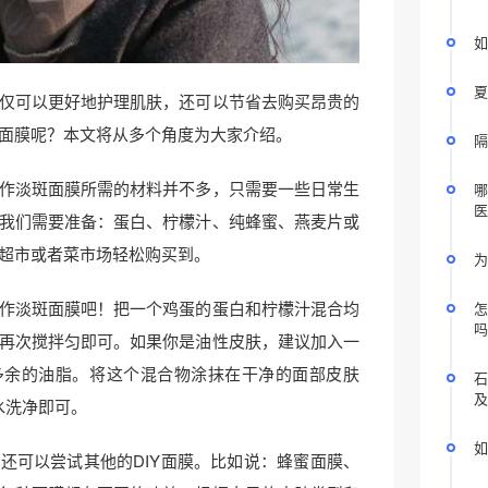
如
夏
仅可以更好地护理肌肤，还可以节省去购买昂贵的
面膜呢？本文将从多个角度为大家介绍。
隔
作淡斑面膜所需的材料并不多，只需要一些日常生
哪
医
我们需要准备：蛋白、柠檬汁、纯蜂蜜、燕麦片或
超市或者菜市场轻松购买到。
为
作淡斑面膜吧！把一个鸡蛋的蛋白和柠檬汁混合均
怎
吗
再次搅拌匀即可。如果你是油性皮肤，建议加入一
多余的油脂。将这个混合物涂抹在干净的面部皮肤
石
及
温水洗净即可。
如
还可以尝试其他的DIY面膜。比如说：蜂蜜面膜、