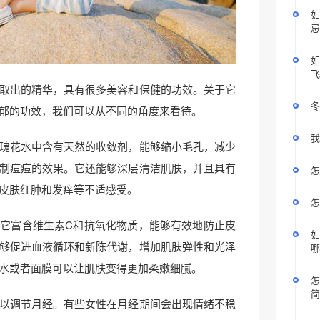
如
忌
如
飞
取出的精华，具有很多美容和保健的功效。关于它
冬
郁的功效，我们可以从不同的角度来看待。
我
瑰花水中含有天然的收敛剂，能够缩小毛孔，减少
制痘痘的效果。它还能够深层清洁肌肤，并且具有
怎
皮肤红肿和发痒等不适感受。
怎
它富含维生素C和抗氧化物质，能够有效地防止皮
如
够促进血液循环和新陈代谢，增加肌肤弹性和光泽
哪
水或者面膜可以让肌肤变得更加柔嫩细腻。
怎
简
以调节月经。有些女性在月经期间会出现情绪不稳