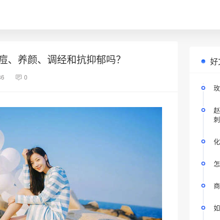
痘、养颜、调经和抗抑郁吗？
好
86
0
玫
赵
刺
化
怎
商
如