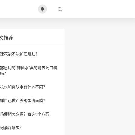
文推荐
瑰花能不能护理肌肤？
露思用的“神仙水”真的能去闭口粉
吗？
妆水和爽肤水有什么不同？
样自己做芦荟鸡蛋清面膜？
场促销怎么搞？看这5个方案！
何消除螨虫？