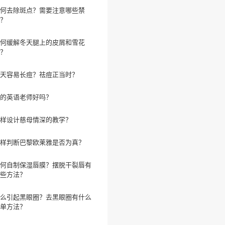
何去除斑点？需要注意哪些禁
？
何缓解冬天腿上的皮屑和雪花
？
天容易长痘？祛痘正当时？
的英语老师好吗？
样设计慈母情深的教学？
样判断巴黎欧莱雅是否为真？
何自制保湿唇膜？摆脱干裂唇有
些方法？
么引起黑眼圈？去黑眼圈有什么
单方法？