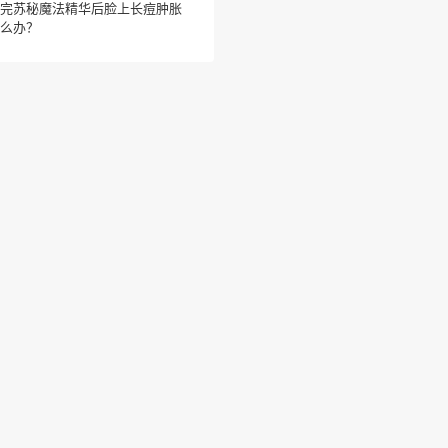
完苏秘魔法精华后脸上长痘肿胀
么办？