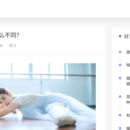
么不同？
好
08
0
激
喝
烟
烟
黑
种
有
臻